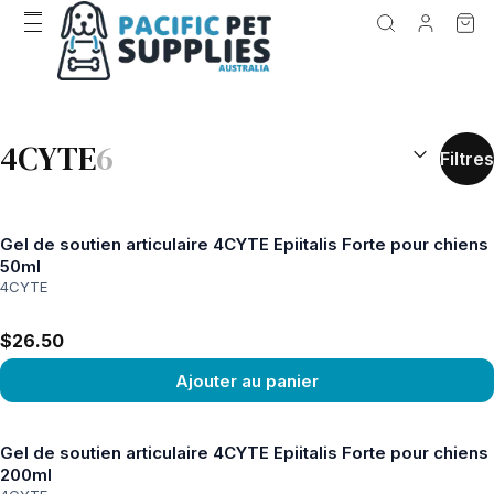
RÉSULTATS D
4CYTE
6
Filtres
Gel de soutien articulaire 4CYTE Epiitalis Forte pour chiens
50ml
4CYTE
$26.50
Ajouter au panier
Voir le produit
Gel de soutien articulaire 4CYTE Epiitalis Forte pour chiens
200ml