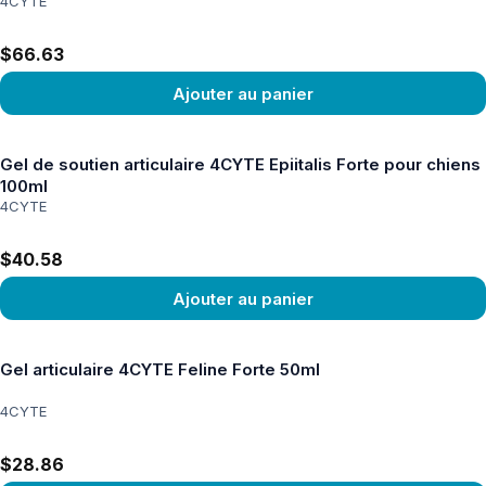
4CYTE
$66.63
Ajouter au panier
Voir le produit
Gel de soutien articulaire 4CYTE Epiitalis Forte pour chiens
100ml
4CYTE
$40.58
Ajouter au panier
Voir le produit
Gel articulaire 4CYTE Feline Forte 50ml
4CYTE
$28.86