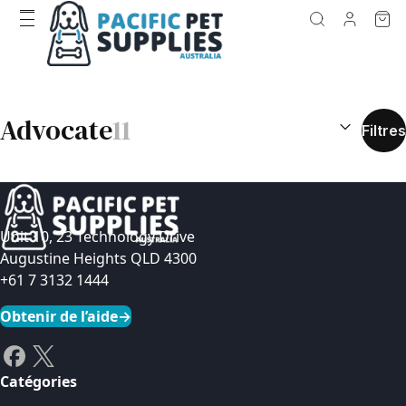
RÉSULTATS D
Advocate
11
Filtres
Unit 10, 23 Technology Drive
Augustine Heights QLD 4300
+61 7 3132 1444
Obtenir de l’aide
→
Catégories