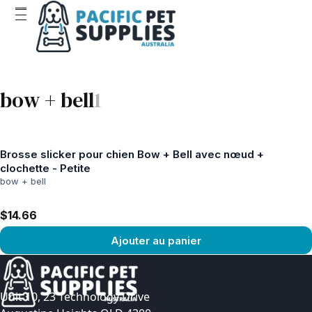
bow + bell
1
Brosse slicker pour chien Bow + Bell avec nœud +
clochette - Petite
bow + bell
$14.66
Ajouter au panier
Voir le produit
Unit 10, 23 Technology Drive