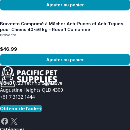
Ajouter au panier
Voir le produit
Bravecto Comprimé à Mâcher Anti-Puces et Anti-Tiques
pour Chiens 40-56 kg - Rose 1 Comprimé
Bravecto
$46.99
Ajouter au panier
Voir le produit
Unit 10, 23 Technology Drive
Augustine Heights QLD 4300
+61 7 3132 1444
Obtenir de l’aide
→
Catégories