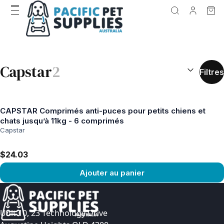
RÉSULTATS D
Capstar
2
Filtres
CAPSTAR Comprimés anti-puces pour petits chiens et
chats jusqu’à 11kg - 6 comprimés
Capstar
$24.03
Ajouter au panier
Voir le produit
Unit 10, 23 Technology Drive