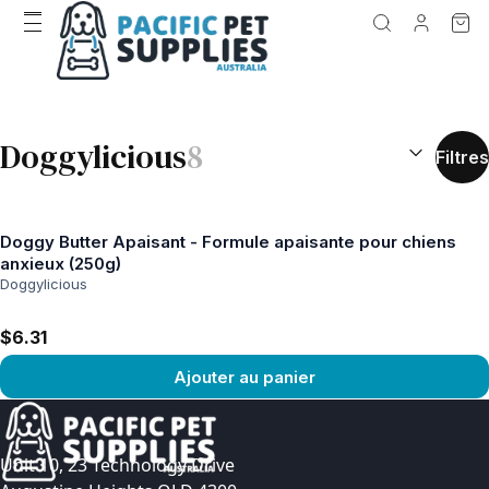
RÉSULTATS D
Doggylicious
8
Filtres
Doggy Butter Apaisant - Formule apaisante pour chiens
anxieux (250g)
Doggylicious
$6.31
Ajouter au panier
Voir le produit
Unit 10, 23 Technology Drive