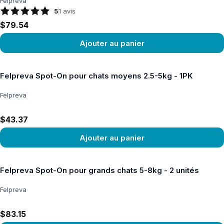
Felpreva
5
1
avis
$79.54
Ajouter au panier
Voir le produit
Felpreva Spot-On pour chats moyens 2.5-5kg - 1PK
Felpreva
$43.37
Ajouter au panier
Voir le produit
Felpreva Spot-On pour grands chats 5-8kg - 2 unités
Felpreva
$83.15