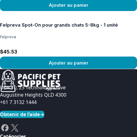
Ajouter au panier
Voir le produit
Felpreva Spot-On pour grands chats 5-8kg - 1 unité
Felpreva
$45.53
Ajouter au panier
Voir le produit
Unit 10, 23 Technology Drive
Augustine Heights QLD 4300
+61 7 3132 1444
Obtenir de l’aide
→
Catégories