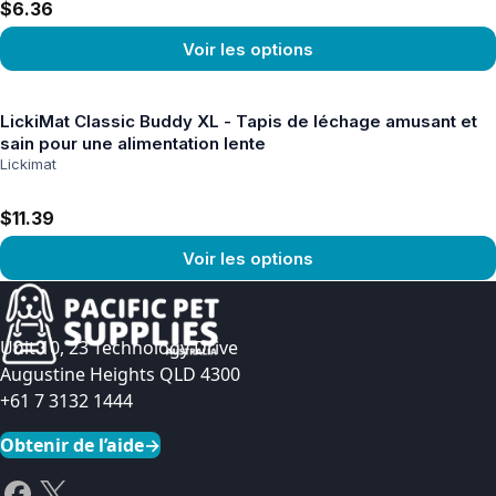
$6.36
Voir les options
Voir le produit
LickiMat Classic Buddy XL - Tapis de léchage amusant et
sain pour une alimentation lente
Lickimat
$11.39
Voir les options
Voir le produit
Unit 10, 23 Technology Drive
Augustine Heights QLD 4300
+61 7 3132 1444
Obtenir de l’aide
→