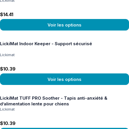
Lickimat
$14.41
Voir les options
Voir le produit
LickiMat Indoor Keeper - Support sécurisé
Lickimat
$10.39
Voir les options
Voir le produit
LickiMat TUFF PRO Soother - Tapis anti-anxiété &
d’alimentation lente pour chiens
Lickimat
$10.39