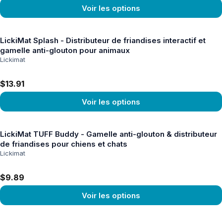
Voir les options
Voir le produit
LickiMat Splash - Distributeur de friandises interactif et
gamelle anti-glouton pour animaux
Lickimat
$13.91
Voir les options
Voir le produit
LickiMat TUFF Buddy - Gamelle anti-glouton & distributeur
de friandises pour chiens et chats
Lickimat
$9.89
Voir les options
Voir le produit