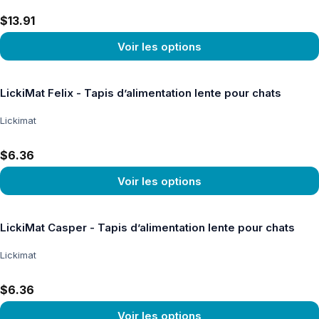
$13.91
Voir les options
Voir le produit
LickiMat Felix - Tapis d’alimentation lente pour chats
Lickimat
$6.36
Voir les options
Voir le produit
LickiMat Casper - Tapis d’alimentation lente pour chats
Lickimat
$6.36
Voir les options