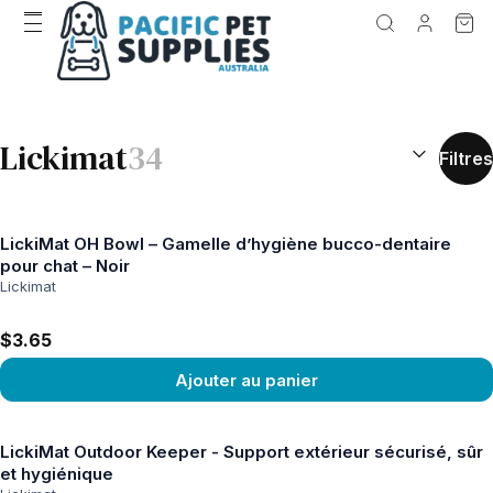
RÉSULTATS D
Lickimat
34
Filtres
LickiMat OH Bowl – Gamelle d’hygiène bucco-dentaire
pour chat – Noir
Lickimat
$3.65
Ajouter au panier
Voir le produit
LickiMat Outdoor Keeper - Support extérieur sécurisé, sûr
et hygiénique