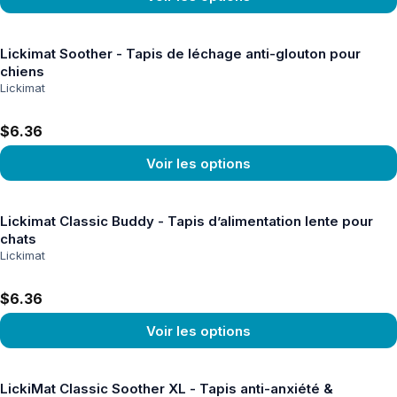
Voir le produit
Lickimat Soother - Tapis de léchage anti-glouton pour
chiens
Lickimat
$6.36
Voir les options
Voir le produit
Lickimat Classic Buddy - Tapis d’alimentation lente pour
chats
Lickimat
$6.36
Voir les options
Voir le produit
LickiMat Classic Soother XL - Tapis anti-anxiété &