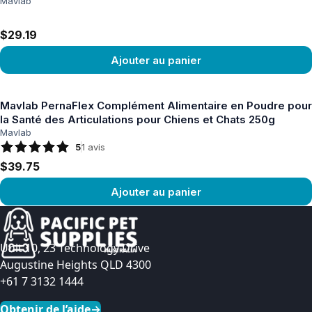
Mavlab
$29.19
Ajouter au panier
Voir le produit
Mavlab PernaFlex Complément Alimentaire en Poudre pour
la Santé des Articulations pour Chiens et Chats 250g
Mavlab
5
1
avis
$39.75
Ajouter au panier
Voir le produit
Unit 10, 23 Technology Drive
Augustine Heights QLD 4300
+61 7 3132 1444
Obtenir de l’aide
→