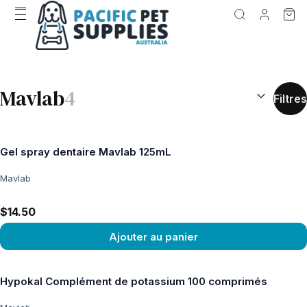
RÉSULTATS D
Mavlab
4
Filtres
Gel spray dentaire Mavlab 125mL
Mavlab
$14.50
Ajouter au panier
Voir le produit
Hypokal Complément de potassium 100 comprimés