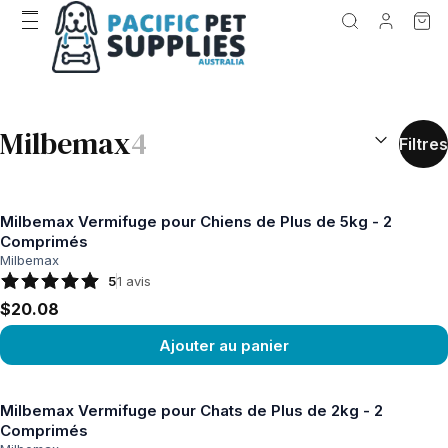
RÉSULTATS D
Milbemax
4
Filtres
Milbemax Vermifuge pour Chiens de Plus de 5kg - 2
Comprimés
Milbemax
5
1
avis
$20.08
Ajouter au panier
Voir le produit
Milbemax Vermifuge pour Chats de Plus de 2kg - 2
Comprimés