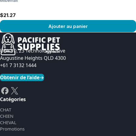
Milbemax
$21.27
Ajouter au panier
Voir le produit
Unit 10, 23 Technology Drive
Augustine Heights QLD 4300
+61 7 3132 1444
Obtenir de l’aide
→
Catégories
CHAT
CHIEN
CHEVAL
Promotions