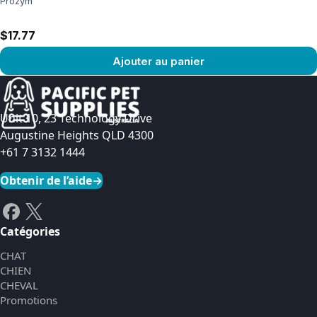
Prozym
$17.77
Ajouter au panier
Voir le produit
Unit 10, 23 Technology Drive
Augustine Heights QLD 4300
+61 7 3132 1444
Obtenir de l’aide
→
Catégories
CHAT
CHIEN
CHEVAL
Promotions