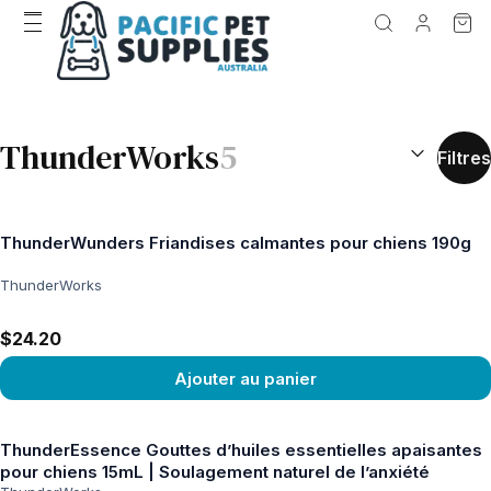
RÉSULTATS D
ThunderWorks
5
Filtres
ThunderWunders Friandises calmantes pour chiens 190g
ThunderWorks
$24.20
Ajouter au panier
Voir le produit
ThunderEssence Gouttes d’huiles essentielles apaisantes
pour chiens 15mL | Soulagement naturel de l’anxiété