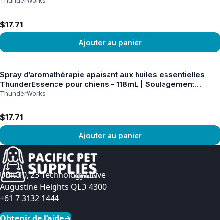
ThunderWorks
$17.71
Ajouter au panier
Voir le produit
Spray d’aromathérapie apaisant aux huiles essentielles
ThunderEssence pour chiens - 118mL | Soulagement
naturel du stress
ThunderWorks
$17.71
Ajouter au panier
Voir le produit
Unit 10, 23 Technology Drive
Augustine Heights QLD 4300
+61 7 3132 1444
Obtenir de l’aide
→