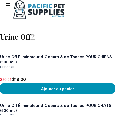
Urine Off
2
Urine Off Eliminateur d'Odeurs & de Taches POUR CHIENS
(500 mL)
Urine Off
Original price $20.21, now $18.20
$18.20
$20.21
Ajouter au panier
Voir le produit
Urine Off Éliminateur d'Odeurs & de Taches POUR CHATS
(500 mL)