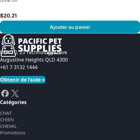
Urine Off
$20.21
Ajouter au panier
Voir le produit
Unit 10, 23 Technology Drive
Augustine Heights QLD 4300
+61 7 3132 1444
Obtenir de l’aide
→
Catégories
CHAT
CHIEN
CHEVAL
Promotions