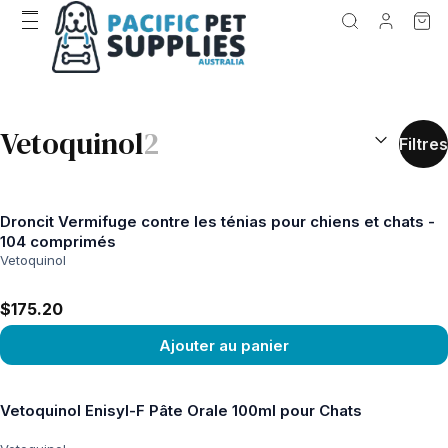
RÉSULTATS D
Vetoquinol
2
Filtres
Droncit Vermifuge contre les ténias pour chiens et chats -
104 comprimés
Vetoquinol
$175.20
Ajouter au panier
Voir le produit
Vetoquinol Enisyl-F Pâte Orale 100ml pour Chats