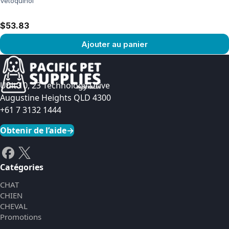
Vetoquinol
$53.83
Ajouter au panier
Voir le produit
Unit 10, 23 Technology Drive
Augustine Heights QLD 4300
+61 7 3132 1444
Obtenir de l’aide
→
Catégories
CHAT
CHIEN
CHEVAL
Promotions