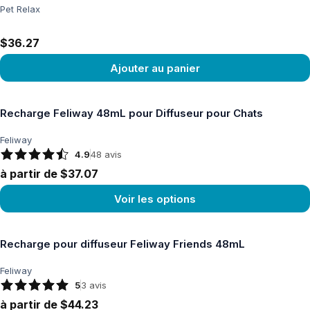
Pet Relax
$36.27
Ajouter au panier
Voir le produit
Recharge Feliway 48mL pour Diffuseur pour Chats
Feliway
4.9
48
avis
à partir de $37.07
Voir les options
Voir le produit
Recharge pour diffuseur Feliway Friends 48mL
Feliway
5
3
avis
à partir de $44.23