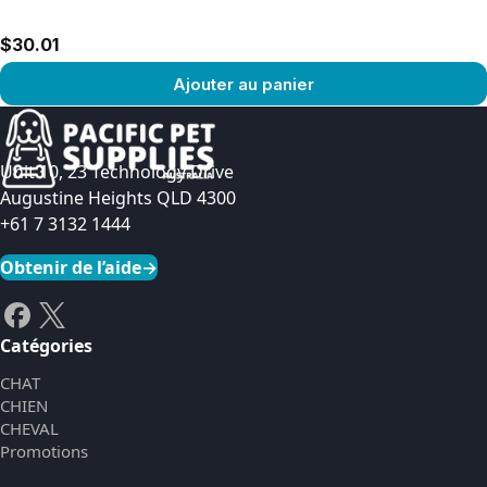
$30.01
Ajouter au panier
Voir le produit
Unit 10, 23 Technology Drive
Augustine Heights QLD 4300
+61 7 3132 1444
Obtenir de l’aide
→
Catégories
CHAT
CHIEN
CHEVAL
Promotions