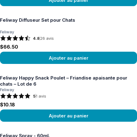
Ajouter au panier
Voir le produit
Feliway Diffuseur Set pour Chats
Feliway
4.8
26
avis
$66.50
Ajouter au panier
Voir le produit
Feliway Happy Snack Poulet – Friandise apaisante pour
chats – Lot de 6
Feliway
5
1
avis
$10.18
Ajouter au panier
Voir le produit
Feliway Spray - 60mL