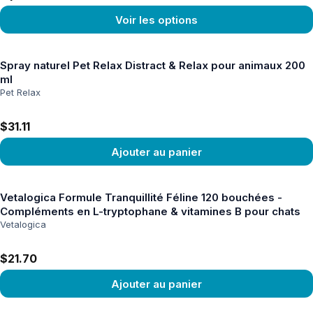
Voir les options
Voir le produit
Spray naturel Pet Relax Distract & Relax pour animaux 200
ml
Pet Relax
$31.11
Ajouter au panier
Voir le produit
Vetalogica Formule Tranquillité Féline 120 bouchées -
Compléments en L-tryptophane & vitamines B pour chats
Vetalogica
$21.70
Ajouter au panier
Voir le produit