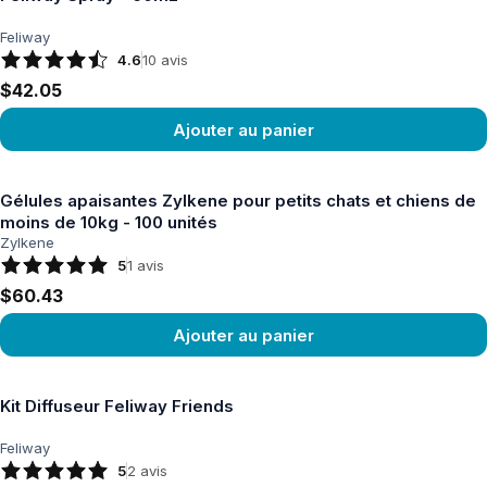
Feliway
4.6
10
avis
$42.05
Ajouter au panier
Voir le produit
Gélules apaisantes Zylkene pour petits chats et chiens de
moins de 10kg - 100 unités
Zylkene
5
1
avis
$60.43
Ajouter au panier
Voir le produit
Kit Diffuseur Feliway Friends
Feliway
5
2
avis