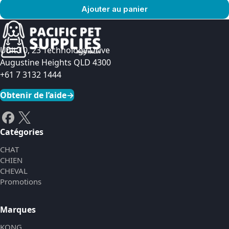
Ajouter au panier
Voir le produit
Unit 10, 23 Technology Drive
Augustine Heights QLD 4300
+61 7 3132 1444
Obtenir de l’aide
→
Catégories
CHAT
CHIEN
CHEVAL
Promotions
Marques
KONG