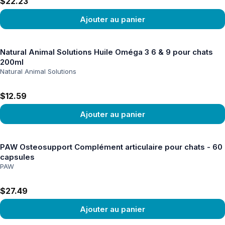
$22.23
Ajouter au panier
Voir le produit
Natural Animal Solutions Huile Oméga 3 6 & 9 pour chats
200ml
Natural Animal Solutions
$12.59
Ajouter au panier
Voir le produit
PAW Osteosupport Complément articulaire pour chats - 60
capsules
PAW
$27.49
Ajouter au panier
Voir le produit