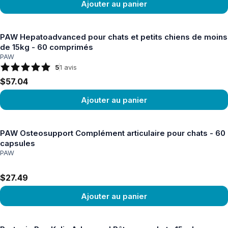
Ajouter au panier
Voir le produit
PAW Hepatoadvanced pour chats et petits chiens de moins
de 15kg - 60 comprimés
PAW
5
1
avis
$57.04
Ajouter au panier
Voir le produit
PAW Osteosupport Complément articulaire pour chats - 60
capsules
PAW
$27.49
Ajouter au panier
Voir le produit