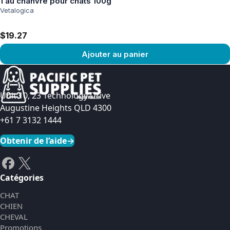
1 au chanvre pour chats 100g
Vetalogica
$19.27
Ajouter au panier
Voir le produit
Unit 10, 23 Technology Drive
Augustine Heights QLD 4300
+61 7 3132 1444
Obtenir de l’aide
→
Catégories
CHAT
CHIEN
CHEVAL
Promotions