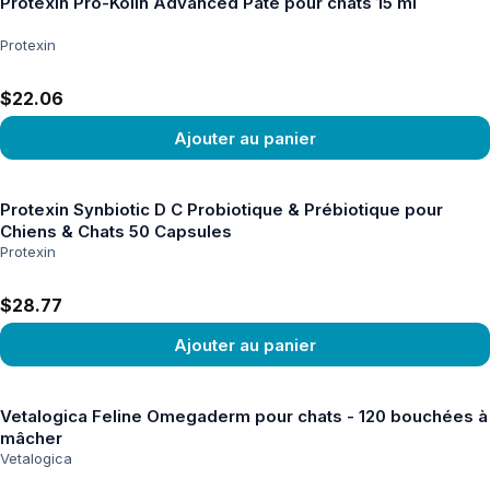
Protexin Pro-Kolin Advanced Pâte pour chats 15 ml
Protexin
$22.06
Ajouter au panier
Voir le produit
Protexin Synbiotic D C Probiotique & Prébiotique pour
Chiens & Chats 50 Capsules
Protexin
$28.77
Ajouter au panier
Voir le produit
Vetalogica Feline Omegaderm pour chats - 120 bouchées à
mâcher
Vetalogica