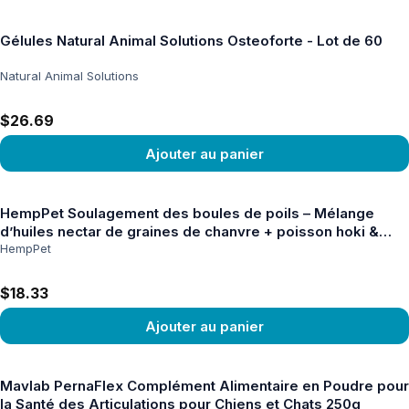
Voir le produit
Gélules Natural Animal Solutions Osteoforte - Lot de 60
Natural Animal Solutions
$26.69
Ajouter au panier
Voir le produit
HempPet Soulagement des boules de poils – Mélange
d’huiles nectar de graines de chanvre + poisson hoki &
huile MCT pour chats 100ml
HempPet
$18.33
Ajouter au panier
Voir le produit
Mavlab PernaFlex Complément Alimentaire en Poudre pour
la Santé des Articulations pour Chiens et Chats 250g