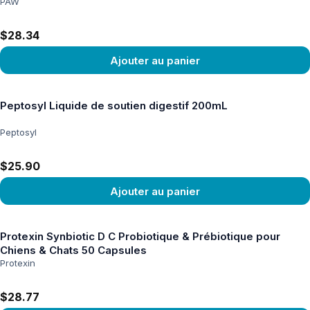
PAW
$28.34
Ajouter au panier
Voir le produit
Peptosyl Liquide de soutien digestif 200mL
Peptosyl
$25.90
Ajouter au panier
Voir le produit
Protexin Synbiotic D C Probiotique & Prébiotique pour
Chiens & Chats 50 Capsules
Protexin
$28.77