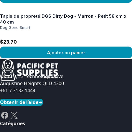
Voir le produit
Tapis de propreté DGS Dirty Dog - Marron - Petit 58 cm x
40 cm
Dog Gone Smart
$23.70
Ajouter au panier
Voir le produit
Unit 10, 23 Technology Drive
Augustine Heights QLD 4300
+61 7 3132 1444
Obtenir de l’aide
→
Catégories