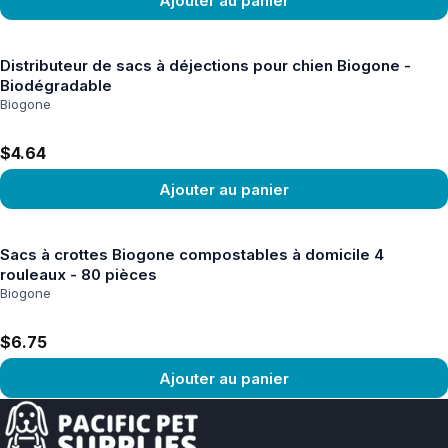
Ajouter au panier
Voir le produit
Distributeur de sacs à déjections pour chien Biogone -
Biodégradable
Biogone
$4.64
Ajouter au panier
Voir le produit
Sacs à crottes Biogone compostables à domicile 4
rouleaux - 80 pièces
Biogone
$6.75
Ajouter au panier
Voir le produit