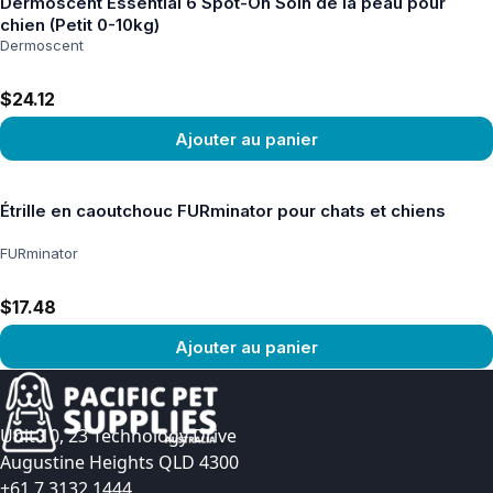
Dermoscent Essential 6 Spot-On Soin de la peau pour
chien (Petit 0-10kg)
Dermoscent
$24.12
Ajouter au panier
Voir le produit
Étrille en caoutchouc FURminator pour chats et chiens
FURminator
$17.48
Ajouter au panier
Voir le produit
Unit 10, 23 Technology Drive
Augustine Heights QLD 4300
+61 7 3132 1444