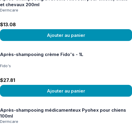
et chevaux 200ml
Dermcare
$13.08
Ajouter au panier
Voir le produit
Après-shampooing crème Fido's - 1L
Fido's
$27.81
Ajouter au panier
Voir le produit
Après-shampooing médicamenteux Pyohex pour chiens
100ml
Dermcare