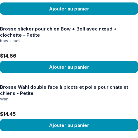
Ajouter au panier
Voir le produit
Brosse slicker pour chien Bow + Bell avec nœud +
clochette - Petite
bow + bell
$14.66
Ajouter au panier
Voir le produit
Brosse Wahl double face à picots et poils pour chats et
chiens - Petite
Wahl
$14.45
Ajouter au panier
Voir le produit