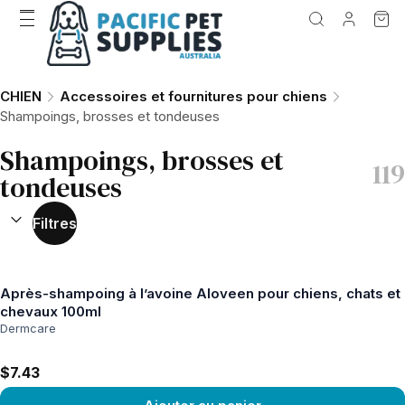
CHIEN
Accessoires et fournitures pour chiens
Shampoings, brosses et tondeuses
Shampoings, brosses et
119
tondeuses
TRIER PAR :
(
facultatif
)
Filtres
Après-shampoing à l’avoine Aloveen pour chiens, chats et
chevaux 100ml
Dermcare
$7.43