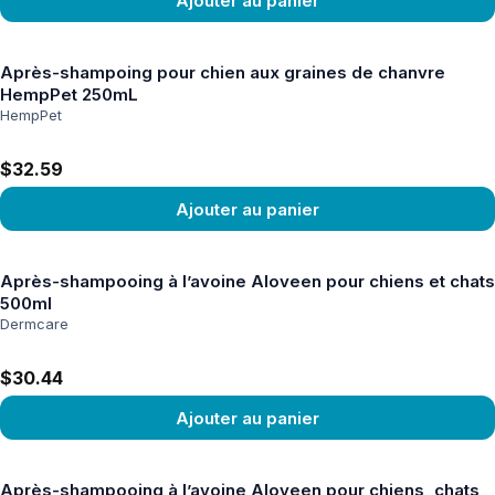
Ajouter au panier
Voir le produit
Après-shampoing pour chien aux graines de chanvre
HempPet 250mL
HempPet
$32.59
Ajouter au panier
Voir le produit
Après-shampooing à l’avoine Aloveen pour chiens et chats
500ml
Dermcare
$30.44
Ajouter au panier
Voir le produit
Après-shampooing à l’avoine Aloveen pour chiens, chats