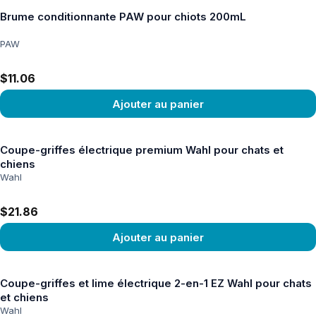
Brume conditionnante PAW pour chiots 200mL
PAW
$11.06
Ajouter au panier
Voir le produit
Coupe-griffes électrique premium Wahl pour chats et
chiens
Wahl
$21.86
Ajouter au panier
Voir le produit
Coupe-griffes et lime électrique 2-en-1 EZ Wahl pour chats
et chiens
Wahl