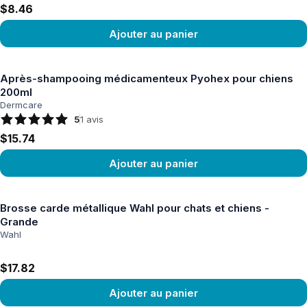
$8.46
Ajouter au panier
Voir le produit
Après-shampooing médicamenteux Pyohex pour chiens
200ml
Dermcare
5
1
avis
$15.74
Ajouter au panier
Voir le produit
Brosse carde métallique Wahl pour chats et chiens -
Grande
Wahl
$17.82
Ajouter au panier