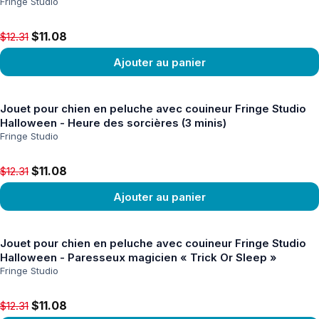
Fringe Studio
Original price $12.31, now $11.08
$11.08
$12.31
Ajouter au panier
Voir le produit
Jouet pour chien en peluche avec couineur Fringe Studio
Halloween - Heure des sorcières (3 minis)
Fringe Studio
Original price $12.31, now $11.08
$11.08
$12.31
Ajouter au panier
Voir le produit
Jouet pour chien en peluche avec couineur Fringe Studio
Halloween - Paresseux magicien « Trick Or Sleep »
Fringe Studio
Original price $12.31, now $11.08
$11.08
$12.31