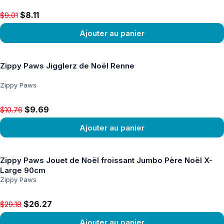
Original price $9.01, now $8.11
$8.11
$9.01
Ajouter au panier
Voir le produit
Zippy Paws Jigglerz de Noël Renne
Zippy Paws
Original price $10.76, now $9.69
$9.69
$10.76
Ajouter au panier
Voir le produit
Zippy Paws Jouet de Noël froissant Jumbo Père Noël X-
Large 90cm
Zippy Paws
Original price $29.18, now $26.27
$26.27
$29.18
Ajouter au panier