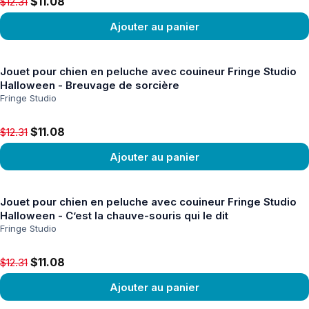
Original price $12.31, now $11.08
$11.08
$12.31
Ajouter au panier
Voir le produit
Jouet pour chien en peluche avec couineur Fringe Studio
Halloween - Breuvage de sorcière
Fringe Studio
Original price $12.31, now $11.08
$11.08
$12.31
Ajouter au panier
Voir le produit
Jouet pour chien en peluche avec couineur Fringe Studio
Halloween - C’est la chauve-souris qui le dit
Fringe Studio
Original price $12.31, now $11.08
$11.08
$12.31
Ajouter au panier
Voir le produit