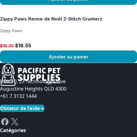
Voir le produit
Zippy Paws Renne de Noël Z-Stitch Grunterz
Zippy Paws
Original price $18.39, now $16.55
$16.55
$18.39
Ajouter au panier
Voir le produit
Unit 10, 23 Technology Drive
Augustine Heights QLD 4300
+61 7 3132 1444
Obtenir de l’aide
→
Catégories