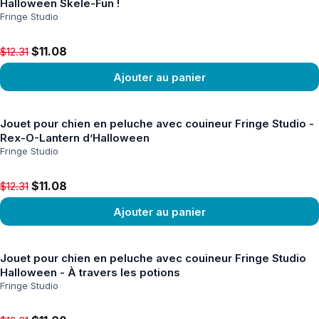
Halloween Skele-Fun !
Fringe Studio
Original price $12.31, now $11.08
$11.08
$12.31
Ajouter au panier
Voir le produit
Jouet pour chien en peluche avec couineur Fringe Studio -
Rex-O-Lantern d’Halloween
Fringe Studio
Original price $12.31, now $11.08
$11.08
$12.31
Ajouter au panier
Voir le produit
Jouet pour chien en peluche avec couineur Fringe Studio
Halloween - À travers les potions
Fringe Studio