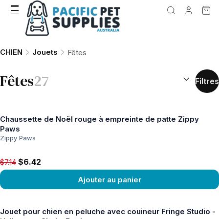
CHIEN
Jouets
Fêtes
TRIER PAR 
Fêtes
27
Filtres
Chaussette de Noël rouge à empreinte de patte Zippy
Paws
Zippy Paws
Original price $7.14, now $6.42
$6.42
$7.14
Ajouter au panier
Voir le produit
Jouet pour chien en peluche avec couineur Fringe Studio -