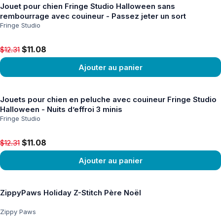
Jouet pour chien Fringe Studio Halloween sans
rembourrage avec couineur - Passez jeter un sort
Fringe Studio
Original price $12.31, now $11.08
$11.08
$12.31
Ajouter au panier
Voir le produit
Jouets pour chien en peluche avec couineur Fringe Studio
Halloween - Nuits d’effroi 3 minis
Fringe Studio
Original price $12.31, now $11.08
$11.08
$12.31
Ajouter au panier
Voir le produit
ZippyPaws Holiday Z-Stitch Père Noël
Zippy Paws