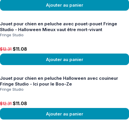
Ajouter au panier
Voir le produit
Jouet pour chien en peluche avec pouet-pouet Fringe
Studio - Halloween Mieux vaut être mort-vivant
Fringe Studio
Original price $12.31, now $11.08
$11.08
$12.31
Ajouter au panier
Voir le produit
Jouet pour chien en peluche Halloween avec couineur
Fringe Studio - Ici pour le Boo-Ze
Fringe Studio
Original price $12.31, now $11.08
$11.08
$12.31
Ajouter au panier
Voir le produit