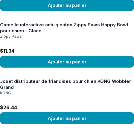
Ajouter au panier
Voir le produit
Gamelle interactive anti-glouton Zippy Paws Happy Bowl
pour chien - Glace
Zippy Paws
$11.34
Ajouter au panier
Voir le produit
Jouet distributeur de friandises pour chien KONG Wobbler
Grand
KONG
$26.44
Ajouter au panier
Voir le produit