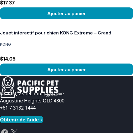
$17.37
Ajouter au panier
Voir le produit
Jouet interactif pour chien KONG Extreme – Grand
KONG
$14.05
Ajouter au panier
Voir le produit
Unit 10, 23 Technology Drive
Augustine Heights QLD 4300
+61 7 3132 1444
Obtenir de l’aide
→