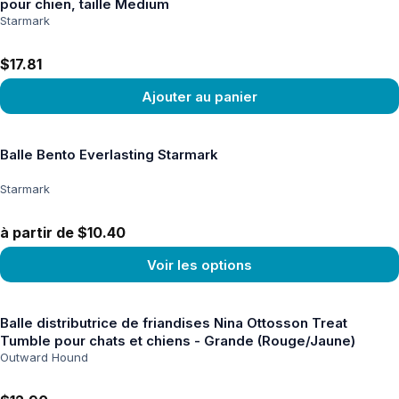
pour chien, taille Medium
Starmark
$17.81
Ajouter au panier
Voir le produit
Balle Bento Everlasting Starmark
Starmark
à partir de $10.40
Voir les options
Voir le produit
Balle distributrice de friandises Nina Ottosson Treat
Tumble pour chats et chiens - Grande (Rouge/Jaune)
Outward Hound