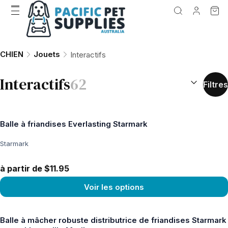
CHIEN
Jouets
Interactifs
TRIER PAR 
Interactifs
62
Filtres
Balle à friandises Everlasting Starmark
Starmark
à partir de $11.95
Voir les options
Voir le produit
Balle à mâcher robuste distributrice de friandises Starmark