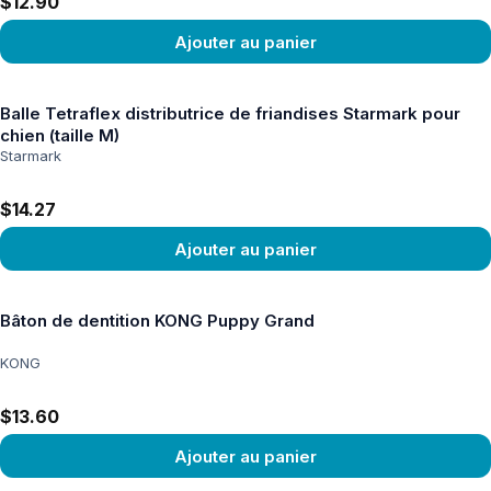
$12.90
Ajouter au panier
Voir le produit
Balle Tetraflex distributrice de friandises Starmark pour
chien (taille M)
Starmark
$14.27
Ajouter au panier
Voir le produit
Bâton de dentition KONG Puppy Grand
KONG
$13.60
Ajouter au panier
Voir le produit