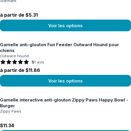
Starmark
à partir de $5.31
Voir les options
Voir le produit
Gamelle anti-glouton Fun Feeder Outward Hound pour
chiens
Outward Hound
5
1
avis
à partir de $11.86
Voir les options
Voir le produit
Gamelle interactive anti-glouton Zippy Paws Happy Bowl -
Burger
Zippy Paws
$11.34