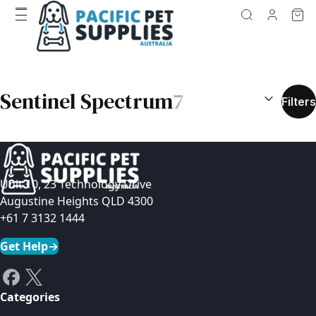
SEARCH RES
Sentinel Spectrum
7
Filters
Unit 10, 23 Technology Drive
Augustine Heights QLD 4300
+61 7 3132 1444
Get Help
→
Categories