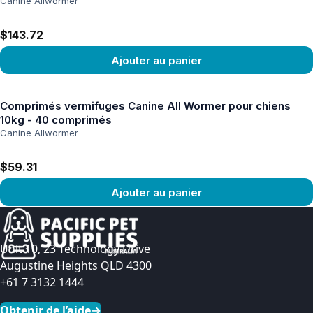
Canine Allwormer
$143.72
Ajouter au panier
Voir le produit
Comprimés vermifuges Canine All Wormer pour chiens
10kg - 40 comprimés
Canine Allwormer
$59.31
Ajouter au panier
Voir le produit
Unit 10, 23 Technology Drive
Augustine Heights QLD 4300
+61 7 3132 1444
Obtenir de l’aide
→