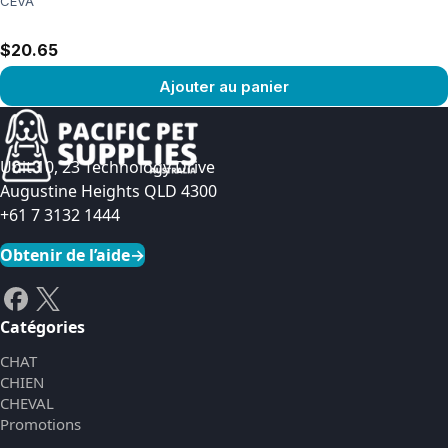
CEVA
$20.65
Ajouter au panier
Voir le produit
Unit 10, 23 Technology Drive
Augustine Heights QLD 4300
+61 7 3132 1444
Obtenir de l’aide
→
Catégories
CHAT
CHIEN
CHEVAL
Promotions