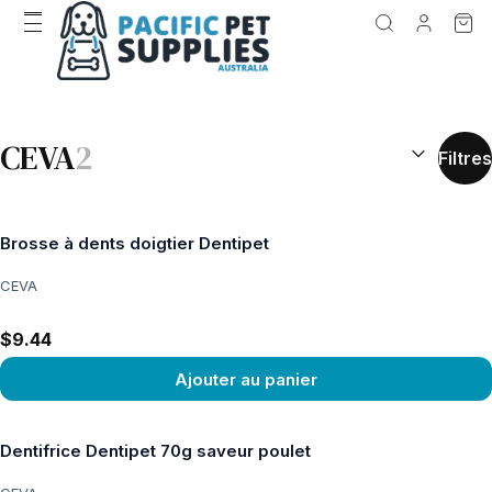
RÉSULTATS D
CEVA
2
Filtres
Brosse à dents doigtier Dentipet
CEVA
$9.44
Ajouter au panier
Voir le produit
Dentifrice Dentipet 70g saveur poulet