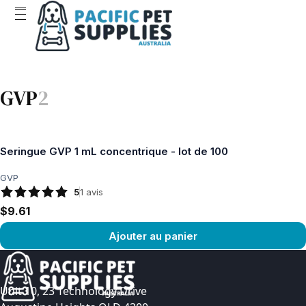
GVP
2
Seringue GVP 1 mL concentrique - lot de 100
GVP
5
1
avis
$9.61
Ajouter au panier
Voir le produit
Unit 10, 23 Technology Drive