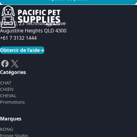
Voir le produit
Unit 10, 23 Technology Drive
Augustine Heights QLD 4300
+61 7 3132 1444
Obtenir de l’aide
→
Catégories
CHAT
CHIEN
CHEVAL
Promotions
Marques
KONG
Fringe Studio