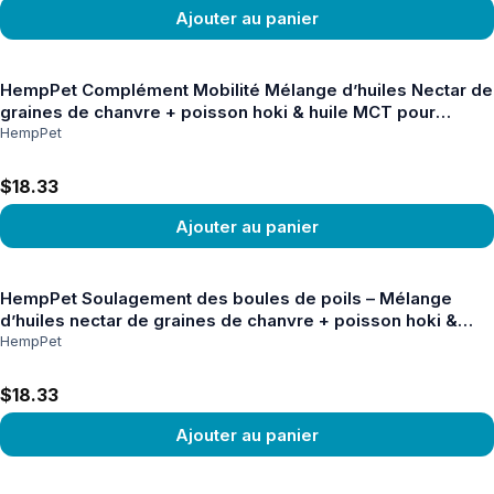
Ajouter au panier
Voir le produit
HempPet Complément Mobilité Mélange d’huiles Nectar de
graines de chanvre + poisson hoki & huile MCT pour
chiens 100ml
HempPet
$18.33
Ajouter au panier
Voir le produit
HempPet Soulagement des boules de poils – Mélange
d’huiles nectar de graines de chanvre + poisson hoki &
huile MCT pour chats 100ml
HempPet
$18.33
Ajouter au panier
Voir le produit