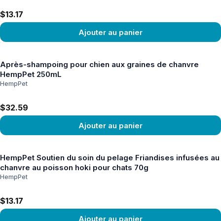
$13.17
Ajouter au panier
Voir le produit
Après-shampoing pour chien aux graines de chanvre
HempPet 250mL
HempPet
$32.59
Ajouter au panier
Voir le produit
HempPet Soutien du soin du pelage Friandises infusées au
chanvre au poisson hoki pour chats 70g
HempPet
$13.17
Ajouter au panier