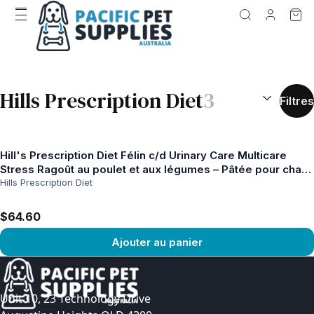
RÉSULTATS D
Hills Prescription Diet
3
Filtres
Hill's Prescription Diet Félin c/d Urinary Care Multicare
Stress Ragoût au poulet et aux légumes – Pâtée pour chat
82g x 24
Hills Prescription Diet
$64.60
Ajouter au panier
Voir le produit
Unit 10, 23 Technology Drive