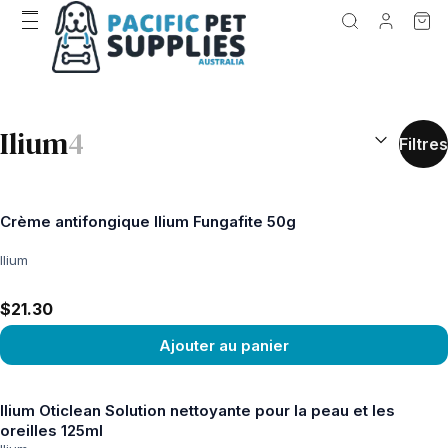
RÉSULTATS D
Ilium
4
Filtres
Crème antifongique Ilium Fungafite 50g
Ilium
$21.30
Ajouter au panier
Voir le produit
Ilium Oticlean Solution nettoyante pour la peau et les
oreilles 125ml