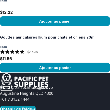
Ilium
$12.22
Ajouter au panier
Voir le produit
Gouttes auriculaires Ilium pour chats et chiens 20ml
Ilium
5
2
avis
$11.56
Ajouter au panier
Voir le produit
Unit 10, 23 Technology Drive
Augustine Heights QLD 4300
+61 7 3132 1444
Obtenir de l’aide
→