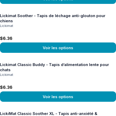
Voir le produit
Lickimat Soother - Tapis de léchage anti-glouton pour
chiens
Lickimat
$6.36
Voir les options
Voir le produit
Lickimat Classic Buddy - Tapis d’alimentation lente pour
chats
Lickimat
$6.36
Voir les options
Voir le produit
LickiMat Classic Soother XL - Tapis anti-anxiété &