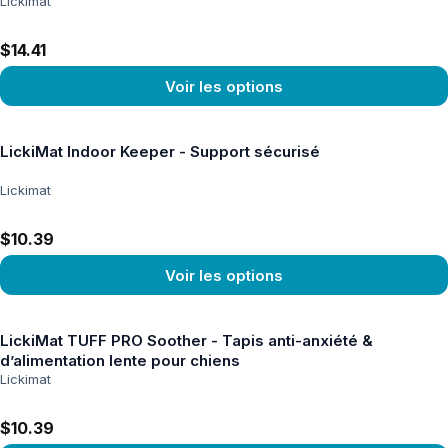
Lickimat
$14.41
Voir les options
Voir le produit
LickiMat Indoor Keeper - Support sécurisé
Lickimat
$10.39
Voir les options
Voir le produit
LickiMat TUFF PRO Soother - Tapis anti-anxiété &
d’alimentation lente pour chiens
Lickimat
$10.39