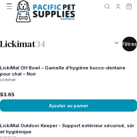
RÉSULTATS D
Lickimat
34
Filtres
LickiMat OH Bowl – Gamelle d’hygiène bucco-dentaire
pour chat – Noir
Lickimat
$3.65
Ajouter au panier
Voir le produit
LickiMat Outdoor Keeper - Support extérieur sécurisé, sûr
et hygiénique