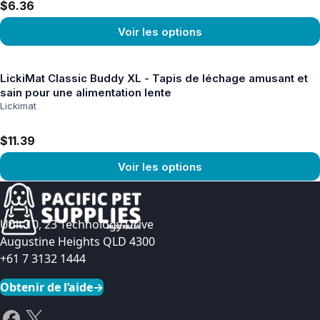
$6.36
Voir les options
Voir le produit
LickiMat Classic Buddy XL - Tapis de léchage amusant et
sain pour une alimentation lente
Lickimat
$11.39
Voir les options
Voir le produit
Unit 10, 23 Technology Drive
Augustine Heights QLD 4300
+61 7 3132 1444
Obtenir de l’aide
→