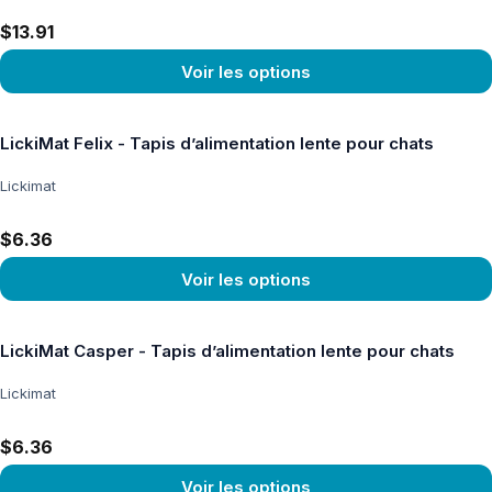
$13.91
Voir les options
Voir le produit
LickiMat Felix - Tapis d’alimentation lente pour chats
Lickimat
$6.36
Voir les options
Voir le produit
LickiMat Casper - Tapis d’alimentation lente pour chats
Lickimat
$6.36
Voir les options