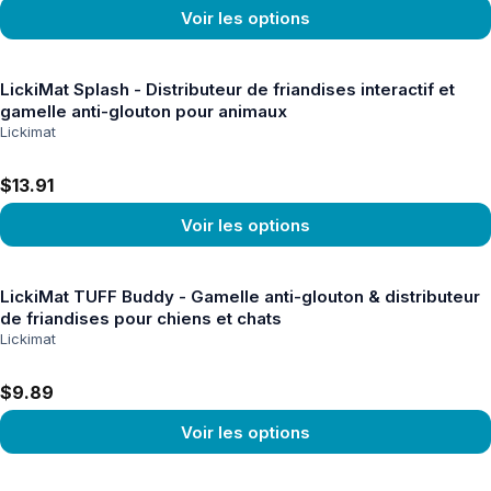
Voir les options
Voir le produit
LickiMat Splash - Distributeur de friandises interactif et
gamelle anti-glouton pour animaux
Lickimat
$13.91
Voir les options
Voir le produit
LickiMat TUFF Buddy - Gamelle anti-glouton & distributeur
de friandises pour chiens et chats
Lickimat
$9.89
Voir les options
Voir le produit