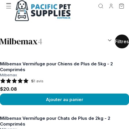
RÉSULTATS D
Milbemax
4
Filtres
Milbemax Vermifuge pour Chiens de Plus de 5kg - 2
Comprimés
Milbemax
5
1
avis
$20.08
Ajouter au panier
Voir le produit
Milbemax Vermifuge pour Chats de Plus de 2kg - 2
Comprimés