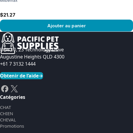
Milbemax
$21.27
Ajouter au panier
Voir le produit
Unit 10, 23 Technology Drive
Augustine Heights QLD 4300
+61 7 3132 1444
Obtenir de l’aide
→
Catégories
CHAT
CHIEN
CHEVAL
Promotions