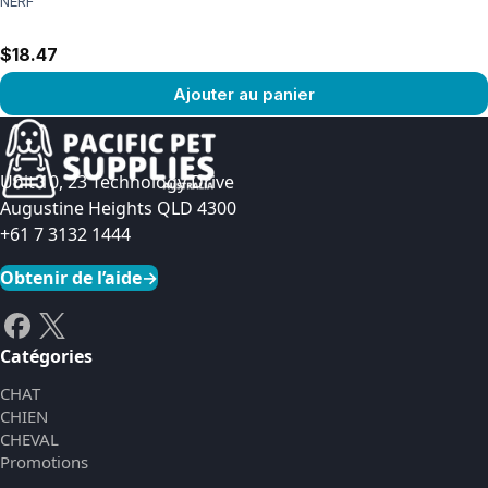
NERF
$18.47
Ajouter au panier
Voir le produit
Unit 10, 23 Technology Drive
Augustine Heights QLD 4300
+61 7 3132 1444
Obtenir de l’aide
→
Catégories
CHAT
CHIEN
CHEVAL
Promotions