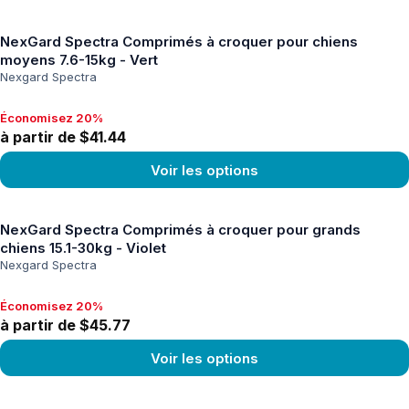
Voir le produit
NexGard Spectra Comprimés à croquer pour chiens
moyens 7.6-15kg - Vert
Nexgard Spectra
Économisez 20%
Économisez 20%, à partir de $41.44
à partir de $41.44
Voir les options
Voir le produit
NexGard Spectra Comprimés à croquer pour grands
chiens 15.1-30kg - Violet
Nexgard Spectra
Économisez 20%
Économisez 20%, à partir de $45.77
à partir de $45.77
Voir les options
Voir le produit