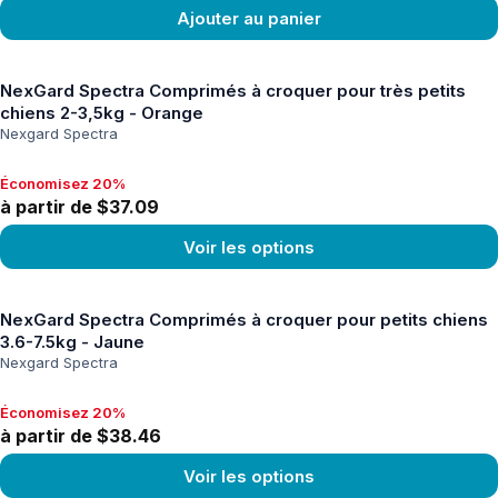
Ajouter au panier
Voir le produit
NexGard Spectra Comprimés à croquer pour très petits
chiens 2-3,5kg - Orange
Nexgard Spectra
Économisez 20%
Économisez 20%, à partir de $37.09
à partir de $37.09
Voir les options
Voir le produit
NexGard Spectra Comprimés à croquer pour petits chiens
3.6-7.5kg - Jaune
Nexgard Spectra
Économisez 20%
Économisez 20%, à partir de $38.46
à partir de $38.46
Voir les options