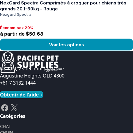
NexGard Spectra Comprimés à croquer pour chiens très
grands 30.1-60kg - Rouge
Nexgard Spectra
Économisez 20%
Économisez 20%, à partir de $50.68
à partir de $50.68
Voir les options
Voir le produit
Unit 10, 23 Technology Drive
Augustine Heights QLD 4300
+61 7 3132 1444
Obtenir de l’aide
→
Catégories
CHAT
CHIEN