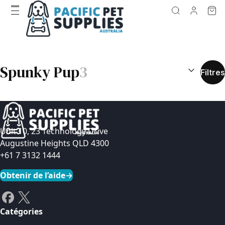
RÉSULTATS D
Spunky Pup
3
Filtres
Unit 10, 23 Technology Drive
Augustine Heights QLD 4300
+61 7 3132 1444
Obtenir de l’aide
→
Catégories