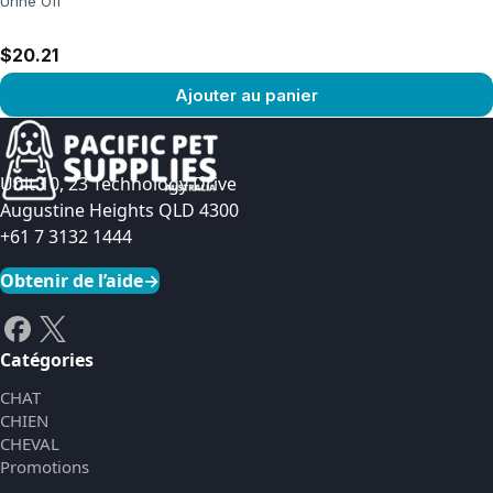
Urine Off
$20.21
Ajouter au panier
Voir le produit
Unit 10, 23 Technology Drive
Augustine Heights QLD 4300
+61 7 3132 1444
Obtenir de l’aide
→
Catégories
CHAT
CHIEN
CHEVAL
Promotions