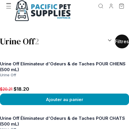
RÉSULTATS D
Urine Off
2
Filtres
Urine Off Eliminateur d'Odeurs & de Taches POUR CHIENS
(500 mL)
Urine Off
Original price $20.21, now $18.20
$18.20
$20.21
Ajouter au panier
Voir le produit
Urine Off Éliminateur d'Odeurs & de Taches POUR CHATS
(500 mL)