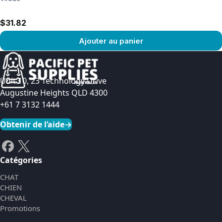
$31.82
Ajouter au panier
Voir le produit
Unit 10, 23 Technology Drive
Augustine Heights QLD 4300
+61 7 3132 1444
Obtenir de l’aide
→
Catégories
CHAT
CHIEN
CHEVAL
Promotions