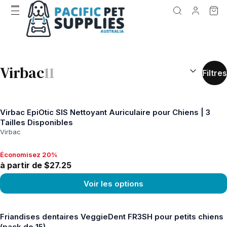
RÉSULTATS D
Virbac
11
Filtres
Virbac EpiOtic SIS Nettoyant Auriculaire pour Chiens | 3
Tailles Disponibles
Virbac
Économisez 20%
Économisez 20%, à partir de $27.25
à partir de $27.25
Voir les options
Voir le produit
Friandises dentaires VeggieDent FR3SH pour petits chiens
(pack de 15)