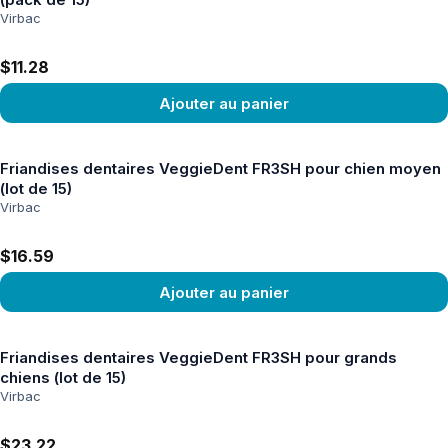
Virbac
$11.28
Ajouter au panier
Voir le produit
Friandises dentaires VeggieDent FR3SH pour chien moyen
(lot de 15)
Virbac
$16.59
Ajouter au panier
Voir le produit
Friandises dentaires VeggieDent FR3SH pour grands
chiens (lot de 15)
Virbac
$23.22