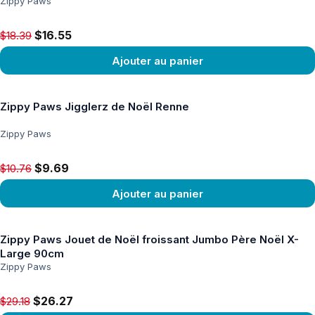
Zippy Paws
Original price $18.39, now $16.55
$16.55
$18.39
Ajouter au panier
Voir le produit
Zippy Paws Jigglerz de Noël Renne
Zippy Paws
Original price $10.76, now $9.69
$9.69
$10.76
Ajouter au panier
Voir le produit
Zippy Paws Jouet de Noël froissant Jumbo Père Noël X-
Large 90cm
Zippy Paws
Original price $29.18, now $26.27
$26.27
$29.18