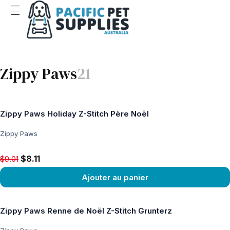
Zippy Paws
21
Zippy Paws Holiday Z-Stitch Père Noël
Zippy Paws
Original price $9.01, now $8.11
$8.11
$9.01
Ajouter au panier
Voir le produit
Zippy Paws Renne de Noël Z-Stitch Grunterz