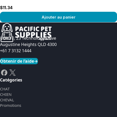
$11.34
Ajouter au panier
Voir le produit
Unit 10, 23 Technology Drive
Augustine Heights QLD 4300
+61 7 3132 1444
Obtenir de l’aide
→
Catégories
CHAT
CHIEN
CHEVAL
Promotions