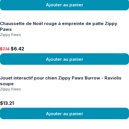
Ajouter au panier
Voir le produit
Chaussette de Noël rouge à empreinte de patte Zippy
Paws
Zippy Paws
Original price $7.14, now $6.42
$6.42
$7.14
Ajouter au panier
Voir le produit
Jouet interactif pour chien Zippy Paws Burrow - Raviolis
soupe
Zippy Paws
$13.21
Ajouter au panier
Voir le produit