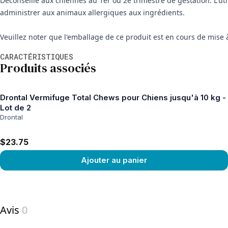
Déconseillé aux chiennes au 1er ou 2e trimestre de gestation. L'ut
administrer aux animaux allergiques aux ingrédients.
Veuillez noter que l'emballage de ce produit est en cours de mise à
Informations supplémentaires
CARACTÉRISTIQUES
Produits associés
Drontal Vermifuge Total Chews pour Chiens jusqu'à 10 kg -
Lot de 2
Drontal
$23.75
Ajouter au panier
View product
Avis
0