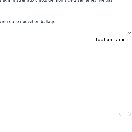
pas administrer aux chiots de moins de 2 semaines. Ne pas
ncien ou le nouvel emballage.
Tout parcourir