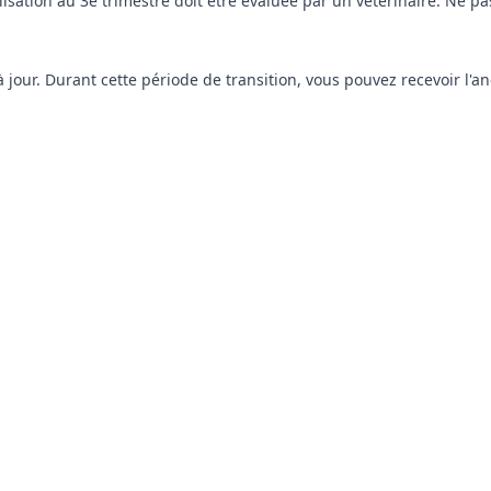
ilisation au 3e trimestre doit être évaluée par un vétérinaire. Ne 
 jour. Durant cette période de transition, vous pouvez recevoir l'a