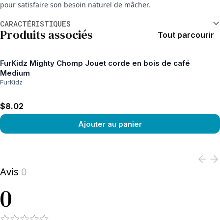
pour satisfaire son besoin naturel de mâcher.
Informations supplémentaires
CARACTÉRISTIQUES
Produits associés
Tout parcourir
FurKidz Mighty Chomp Jouet corde en bois de café
Medium
FurKidz
$8.02
Ajouter au panier
View product
Avis
0
0