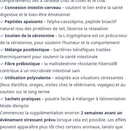
comportements liés à l’anxiété chez le chien et le chat
✓
Connexion intestin–cerveau
– soutient le lien entre la santé
digestive et le bien-être émotionnel
✓
Peptides apaisants
– l’alpha-casozépine, peptide bioactif
naturel issu des protéines de lait, favorise la relaxation
✓
Soutien de la sérotonine
– la L-tryptophane est un précurseur
de la sérotonine, pour soutenir l’humeur et le comportement
✓
Mélange postbiotique
– bactéries bénéfiques traitées
thermiquement pour soutenir la santé intestinale
✓
Fibre prébiotique
– la maltodextrine résistante Fibersol®
contribue à un microbiote intestinal sain
✓
Utilisation polyvalente
– adaptée aux situations stressantes
(feux d’artifice, orages, visites chez le vétérinaire, voyages) et au
soutien sur le long terme
✓
Sachets pratiques
– poudre facile à mélanger à l’alimentation
Mode d’emploi
Commencez la supplémentation environ
2 semaines avant un
événement stressant prévu
lorsque cela est possible. Les effets
peuvent apparaître plus tôt chez certains animaux, tandis que