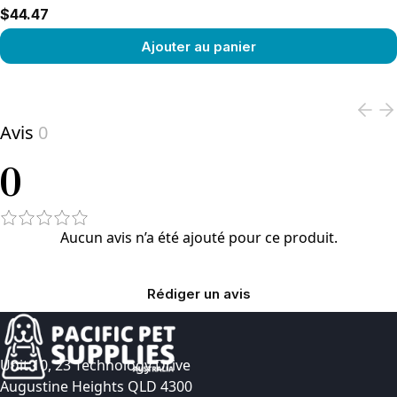
$44.47
Ajouter au panier
View product
Avis
0
0
Aucun avis n’a été ajouté pour ce produit.
Rédiger un avis
Unit 10, 23 Technology Drive
Augustine Heights QLD 4300