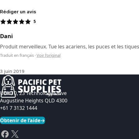
Rédiger un avis
5
Dani
Produit merveilleux. Tue les acariens, les puces et les tiqu
Traduit en français
·
Voir l'original
3 juin 2019
Unit 10, 23 Technology Drive
Augustine Heights QLD 4300
+61 7 3132 1444
Obtenir de l’aide
→