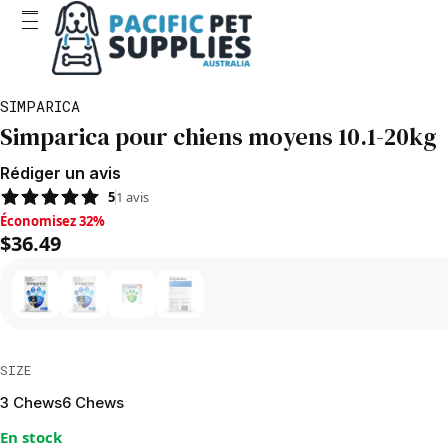
SIMPARICA
Simparica pour chiens moyens 10.1-20kg
Rédiger un avis
5
1
avis
Économisez 32%, $36.49
Économisez 32%
$36.49
SIZE
3 Chews
6 Chews
En stock