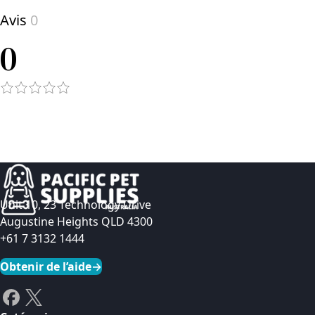
Avis
0
0
Unit 10, 23 Technology Drive
Augustine Heights QLD 4300
+61 7 3132 1444
Obtenir de l’aide
→