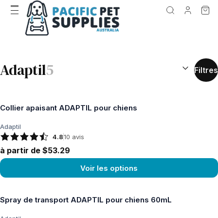
RÉSULTATS D
Adaptil
5
Filtres
Collier apaisant ADAPTIL pour chiens
Adaptil
4.8
10
avis
à partir de $53.29
Voir les options
Voir le produit
Spray de transport ADAPTIL pour chiens 60mL