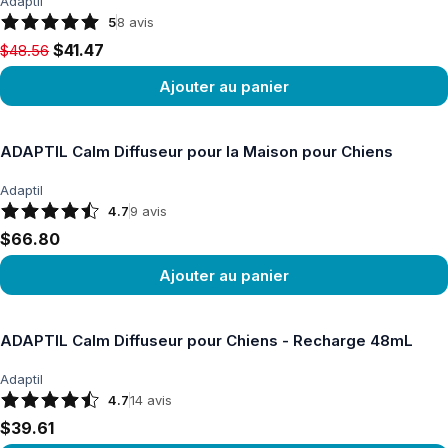
Adaptil
5
8
avis
Original price $48.56, now $41.47
$41.47
$48.56
Ajouter au panier
Voir le produit
ADAPTIL Calm Diffuseur pour la Maison pour Chiens
Adaptil
4.7
9
avis
$66.80
Ajouter au panier
Voir le produit
ADAPTIL Calm Diffuseur pour Chiens - Recharge 48mL
Adaptil
4.7
14
avis
$39.61