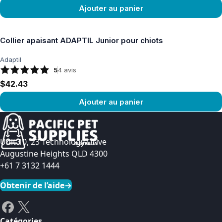
Ajouter au panier
Voir le produit
Collier apaisant ADAPTIL Junior pour chiots
Adaptil
5
4
avis
$42.43
Ajouter au panier
Voir le produit
Unit 10, 23 Technology Drive
Augustine Heights QLD 4300
+61 7 3132 1444
Obtenir de l’aide
→
Catégories