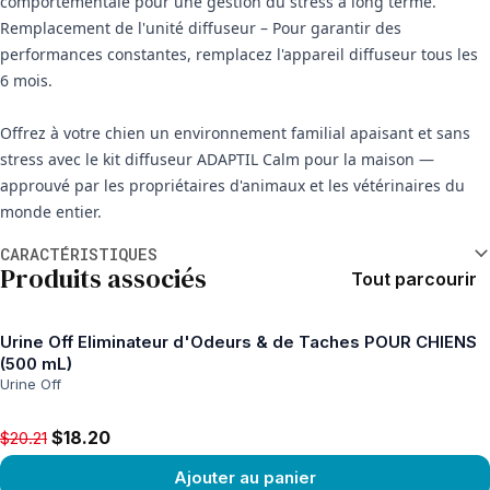
comportementale pour une gestion du stress à long terme.
Remplacement de l'unité diffuseur – Pour garantir des
performances constantes, remplacez l'appareil diffuseur tous les
6 mois.
Offrez à votre chien un environnement familial apaisant et sans
stress avec le kit diffuseur ADAPTIL Calm pour la maison —
approuvé par les propriétaires d'animaux et les vétérinaires du
monde entier.
Informations supplémentaires
CARACTÉRISTIQUES
Produits associés
Tout parcourir
Urine Off Eliminateur d'Odeurs & de Taches POUR CHIENS
(500 mL)
Urine Off
Original price $20.21, now $18.20
$18.20
$20.21
Ajouter au panier