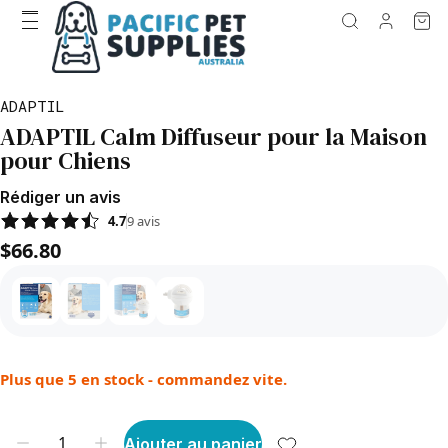
ADAPTIL
ADAPTIL Calm Diffuseur pour la Maison
pour Chiens
Rédiger un avis
4.7
9
avis
$66.80
Plus que 5 en stock - commandez vite.
Ajouter au panier