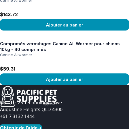
Canine Allwormer
$143.72
Ajouter au panier
Voir le produit
Comprimés vermifuges Canine All Wormer pour chiens
10kg - 40 comprimés
Canine Allwormer
$59.31
Ajouter au panier
Voir le produit
Unit 10, 23 Technology Drive
Augustine Heights QLD 4300
+61 7 3132 1444
Obtenir de l’aide
→