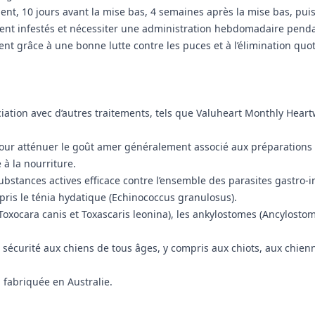
ent, 10 jours avant la mise bas, 4 semaines après la mise bas, puis 
ent infestés et nécessiter une administration hebdomadaire pendan
tient grâce à une bonne lutte contre les puces et à l’élimination qu
ation avec d’autres traitements, tels que Valuheart Monthly Heart
ur atténuer le goût amer généralement associé aux préparations c
 à la nourriture.
stances actives efficace contre l’ensemble des parasites gastro-in
ompris le ténia hydatique (Echinococcus granulosus).
is (Toxocara canis et Toxascaris leonina), les ankylostomes (Ancylo
écurité aux chiens de tous âges, y compris aux chiots, aux chiennes
fabriquée en Australie.