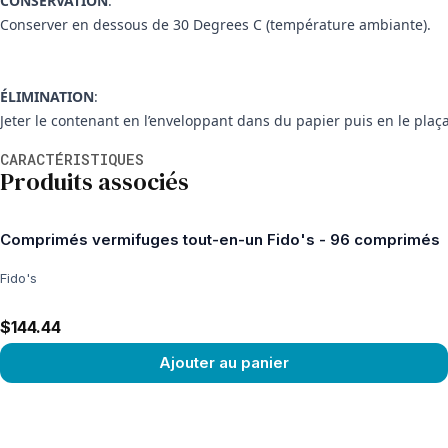
CONSERVATION
:
Conserver en dessous de 30 Degrees C (température ambiante).
ÉLIMINATION
:
Jeter le contenant en l’enveloppant dans du papier puis en le plaç
Informations supplémentaires
CARACTÉRISTIQUES
Produits associés
Comprimés vermifuges tout-en-un Fido's - 96 comprimés
Fido's
$144.44
Ajouter au panier
View product