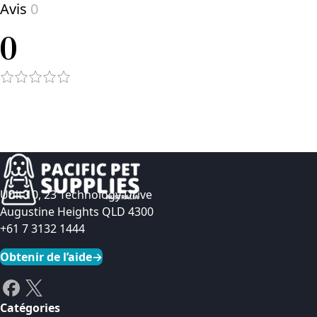
Avis
0
0
Unit 10, 23 Technology Drive
Augustine Heights QLD 4300
+61 7 3132 1444
Obtenir de l’aide
→
Catégories