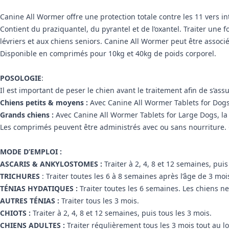
Canine All Wormer offre une protection totale contre les 11 vers inte
Contient du praziquantel, du pyrantel et de l’oxantel. Traiter une f
lévriers et aux chiens seniors. Canine All Wormer peut être associé 
Disponible en comprimés pour 10kg et 40kg de poids corporel.
POSOLOGIE
:
Il est important de peser le chien avant le traitement afin de s’ass
Chiens petits & moyens :
Avec Canine All Wormer Tablets for Dogs,
Grands chiens :
Avec Canine All Wormer Tablets for Large Dogs, la
Les comprimés peuvent être administrés avec ou sans nourriture. 
MODE D’EMPLOI :
ASCARIS & ANKYLOSTOMES :
Traiter à 2, 4, 8 et 12 semaines, puis
TRICHURES
: Traiter toutes les 6 à 8 semaines après l’âge de 3 moi
TÉNIAS HYDATIQUES :
Traiter toutes les 6 semaines. Les chiens ne
AUTRES TÉNIAS :
Traiter tous les 3 mois.
CHIOTS :
Traiter à 2, 4, 8 et 12 semaines, puis tous les 3 mois.
CHIENS ADULTES :
Traiter régulièrement tous les 3 mois tout au lo