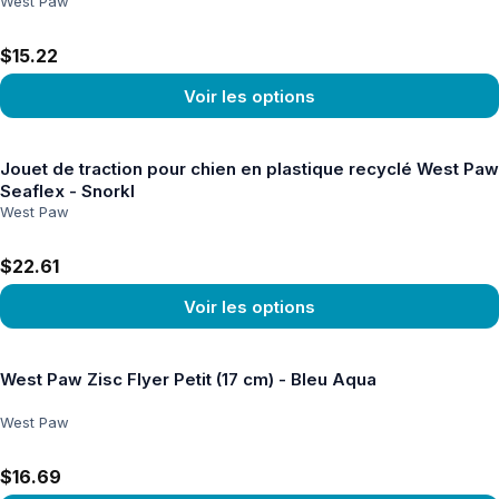
West Paw
$15.22
Voir les options
Voir le produit
Jouet de traction pour chien en plastique recyclé West Paw
Seaflex - Snorkl
West Paw
$22.61
Voir les options
Voir le produit
West Paw Zisc Flyer Petit (17 cm) - Bleu Aqua
West Paw
$16.69