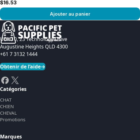
$16.53
Ajouter au panier
Voir le produit
Unit 10, 23 Technology Drive
Augustine Heights QLD 4300
+61 7 3132 1444
Obtenir de l’aide
→
Catégories
CHAT
CHIEN
CHEVAL
Promotions
Marques