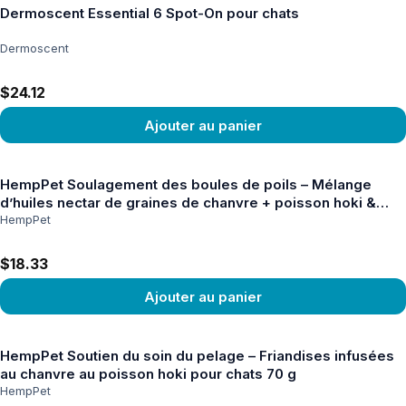
Dermoscent Essential 6 Spot-On pour chats
Dermoscent
$24.12
Ajouter au panier
Voir le produit
HempPet Soulagement des boules de poils – Mélange
d’huiles nectar de graines de chanvre + poisson hoki &
huile MCT pour chats 100ml
HempPet
$18.33
Ajouter au panier
Voir le produit
HempPet Soutien du soin du pelage – Friandises infusées
au chanvre au poisson hoki pour chats 70 g
HempPet