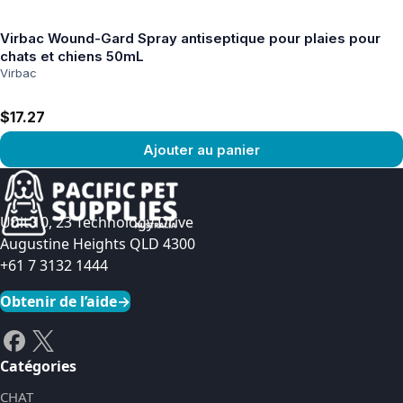
Voir le produit
Virbac Wound-Gard Spray antiseptique pour plaies pour
chats et chiens 50mL
Virbac
$17.27
Ajouter au panier
Voir le produit
Unit 10, 23 Technology Drive
Augustine Heights QLD 4300
+61 7 3132 1444
Obtenir de l’aide
→
Catégories
CHAT