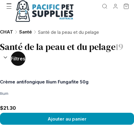
CHAT
Santé
Santé de la peau et du pelage
Santé de la peau et du pelage
19
TRIER PAR :
(
facultatif
)
Filtres
Crème antifongique Ilium Fungafite 50g
Ilium
$21.30
Ajouter au panier
Voir le produit