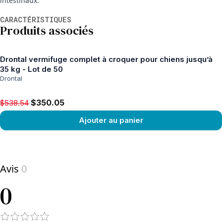
intestinaux.
Informations supplémentaires
CARACTÉRISTIQUES
Produits associés
Drontal vermifuge complet à croquer pour chiens jusqu’à
35 kg - Lot de 50
Drontal
Original price $538.54, now $350.05
$350.05
$538.54
Ajouter au panier
View product
Avis
0
0